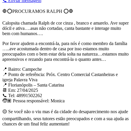
📞 Enviar mensagem
🛑⭕PROCURAMOS RALPH ⭕🛑
Calopsita chamada Ralph de cor cinza , branco e amarelo. Ave super
dócil e ativa….asas não cortadas, canta bastante e interage muito
bem com humanos….
Por favor ajudem a encontrá-la, para nós é como membro da família
…..ave acostumada dentro de casa por isso estamos muito
preocupados com o bem estar dela solta na natureza…estamos muito
apreensivos e rezando para encontrá-la o quanto antes…
📍 Bairro: Campeche ⁣⁣
📍 Ponto de referência: Próx. Centro Comercial Castanheiras e
igreja Palavra Viva ⁣⁣
📍 Florianópolis – Santa Catarina
📆 Em: 27/04/2025
📞 Tel: 48991502262
🧒🏽 Pessoa responsável: Monica
🟡 Se você não o viu mas é da cidade do desaparecimento nos ajude
compartilhando, seus tutores estão preocupados e com a sua ajuda as
chances de um final feliz aumentam!