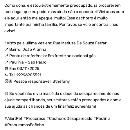
Como dona, e estou extremamente preocupado, já procurei em
todo lugar que eu pude, mas ainda não o encontrei! Vivi anos com
ele aqui, então me apeguei muito! Esse cachorro é muito
importante pra minha família. Por favor, se vc o encontrar, nos
avise!
❗ Visto pela última vez em: Rua Mariuza De Souza Ferrari⁣⁣
📍 Bairro: João Aranha⁣⁣
📍 Ponto de referência: Em frente ao nacional gás ⁣⁣
📍 Paulínia – São Paulo
📆 Em: 03/11/2025
📞 Tel: 19996903521
🧒🏽 Pessoa responsável: Sthefany
🟡 Se você não o viu mas é da cidade do desaparecimento nos
ajude compartilhando, seus tutores estão preocupados e com a
sua ajuda as chances de um final feliz aumentam!
#AlertPet #Procurase #CachorroDesaparecido #Paulinia
#ProcuramosFofinho