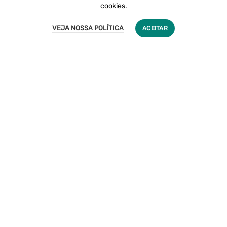
cookies.
CADASTRE SEU PET
VEJA NOSSA POLÍTICA
ACEITAR
AUMENTE AS CHANCES DE ECONTRAR
SEU PET PERDIDO COM ANÚNCIOS DA
INTERNET