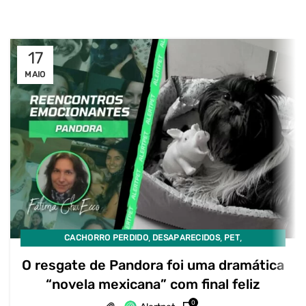
17
MAIO
,
,
,
CACHORRO PERDIDO
DESAPARECIDOS
PET
PET DESAPARECIDO
O resgate de Pandora foi uma dramática
“novela mexicana” com final feliz
0