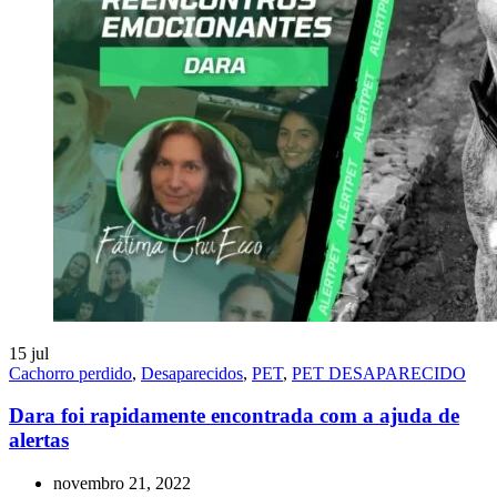
15
jul
Cachorro perdido
,
Desaparecidos
,
PET
,
PET DESAPARECIDO
Dara foi rapidamente encontrada com a ajuda de
alertas
novembro 21, 2022