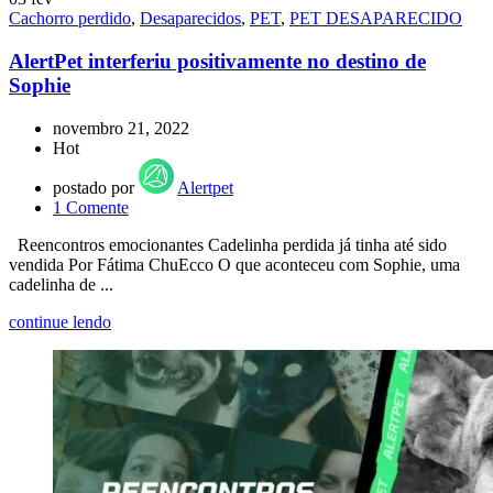
Cachorro perdido
,
Desaparecidos
,
PET
,
PET DESAPARECIDO
AlertPet interferiu positivamente no destino de
Sophie
novembro 21, 2022
Hot
postado por
Alertpet
1
Comente
Reencontros emocionantes Cadelinha perdida já tinha até sido
vendida Por Fátima ChuEcco O que aconteceu com Sophie, uma
cadelinha de ...
continue lendo