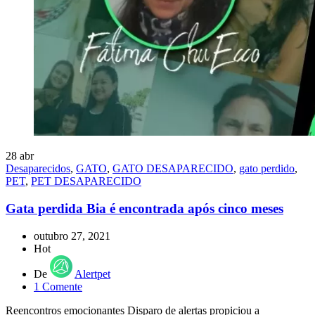
28
abr
Desaparecidos
,
GATO
,
GATO DESAPARECIDO
,
gato perdido
,
PET
,
PET DESAPARECIDO
Gata perdida Bia é encontrada após cinco meses
outubro 27, 2021
Hot
De
Alertpet
1
Comente
Reencontros emocionantes Disparo de alertas propiciou a