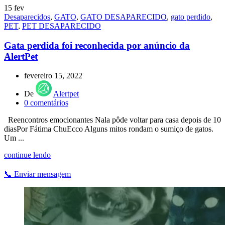
15
fev
Desaparecidos
,
GATO
,
GATO DESAPARECIDO
,
gato perdido
,
PET
,
PET DESAPARECIDO
Gata perdida foi reconhecida por anúncio da
AlertPet
fevereiro 15, 2022
De
Alertpet
0
comentários
Reencontros emocionantes Nala pôde voltar para casa depois de 10
diasPor Fátima ChuEcco Alguns mitos rondam o sumiço de gatos.
Um ...
continue lendo
📞 Enviar mensagem