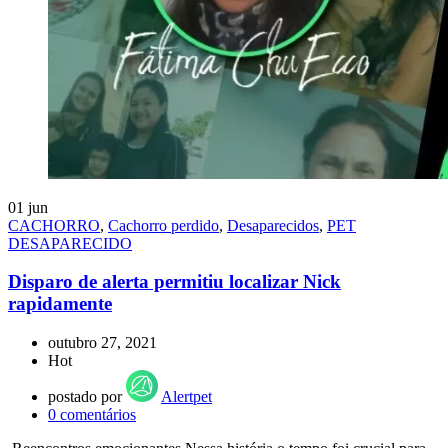
01
jun
CACHORRO
,
Cachorro perdido
,
Desaparecidos
,
PET
DESAPARECIDO
Disparo de alerta permitiu localizar Nick
rapidamente
outubro 27, 2021
Hot
postado por
Alertpet
0
comentários