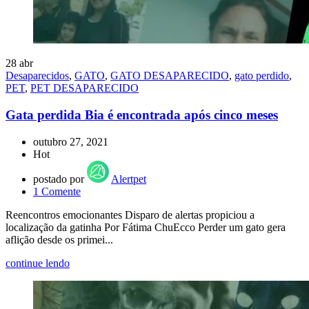
28
abr
Desaparecidos
,
GATO
,
GATO DESAPARECIDO
,
gato perdido
,
PET
,
PET DESAPARECIDO
Gata perdida Bia é encontrada após cinco meses
outubro 27, 2021
Hot
postado por
Alertpet
1
Comente
Reencontros emocionantes Disparo de alertas propiciou a
localização da gatinha Por Fátima ChuEcco Perder um gato gera
aflição desde os primei...
continue lendo