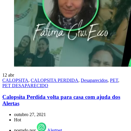
12
abr
CALOPSITA
,
CALOPSITA PERDIDA
,
Desaparecidos
,
PET
,
PET DESAPARECIDO
Calopsita Perdida volta para casa com ajuda dos
Alertas
outubro 27, 2021
Hot
postado por
Alertpet