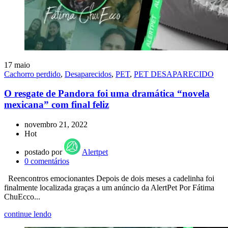
17
maio
Cachorro perdido
,
Desaparecidos
,
PET
,
PET DESAPARECIDO
O resgate de Pandora foi uma dramática “novela
mexicana” com final feliz
novembro 21, 2022
Hot
postado por
Alertpet
0
comentários
Reencontros emocionantes Depois de dois meses a cadelinha foi
finalmente localizada graças a um anúncio da AlertPet Por Fátima
ChuEcco...
continue lendo