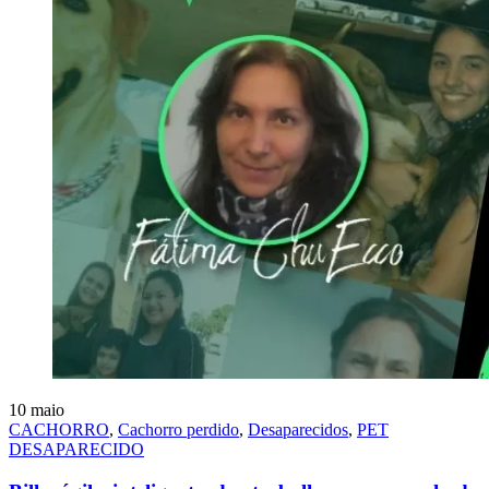
10
maio
CACHORRO
,
Cachorro perdido
,
Desaparecidos
,
PET
DESAPARECIDO