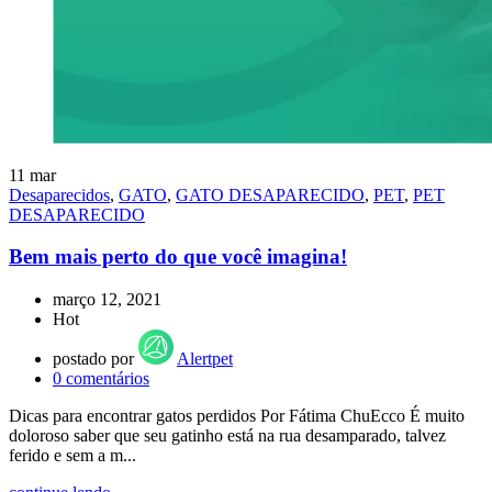
11
mar
Desaparecidos
,
GATO
,
GATO DESAPARECIDO
,
PET
,
PET
DESAPARECIDO
Bem mais perto do que você imagina!
março 12, 2021
Hot
postado por
Alertpet
0
comentários
Dicas para encontrar gatos perdidos Por Fátima ChuEcco É muito
doloroso saber que seu gatinho está na rua desamparado, talvez
ferido e sem a m...