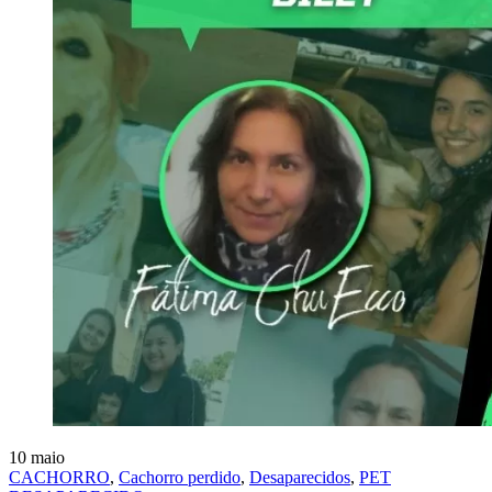
10
maio
CACHORRO
,
Cachorro perdido
,
Desaparecidos
,
PET