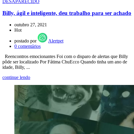
DESAPARECIDO
Billy, ágil e inteligente, deu trabalho para ser achado
outubro 27, 2021
Hot
postado por
Alertpet
0
comentários
Reencontros emocionantes Foi com o disparo de alertas que Billy
pôde ser localizado Por Fátima ChuEcco Quando tinha um ano de
idade, Billy, ...
continue lendo