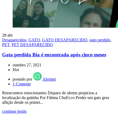
28
abr
Desaparecidos
,
GATO
,
GATO DESAPARECIDO
,
gato perdido
,
PET
,
PET DESAPARECIDO
Gata perdida Bia é encontrada após cinco meses
outubro 27, 2021
Hot
postado por
Alertpet
1
Comente
Reencontros emocionantes Disparo de alertas propiciou a
localização da gatinha Por Fátima ChuEcco Perder um gato gera
aflição desde os primei...
continue lendo