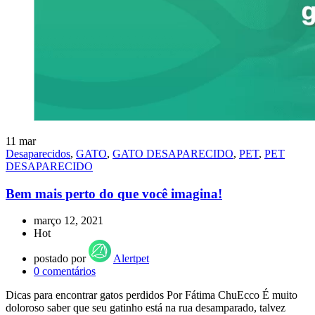
11
mar
Desaparecidos
,
GATO
,
GATO DESAPARECIDO
,
PET
,
PET
DESAPARECIDO
Bem mais perto do que você imagina!
março 12, 2021
Hot
postado por
Alertpet
0
comentários
Dicas para encontrar gatos perdidos Por Fátima ChuEcco É muito
doloroso saber que seu gatinho está na rua desamparado, talvez