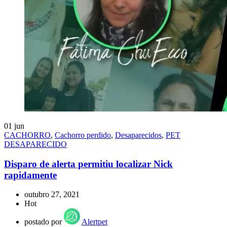
01
jun
CACHORRO
,
Cachorro perdido
,
Desaparecidos
,
PET
DESAPARECIDO
Disparo de alerta permitiu localizar Nick
rapidamente
outubro 27, 2021
Hot
postado por
Alertpet