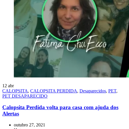
12
abr
CALOPSITA
,
CALOPSITA PERDIDA
,
Desaparecidos
,
PET
,
PET DESAPARECIDO
Calopsita Perdida volta para casa com ajuda dos
Alertas
outubro 27, 2021