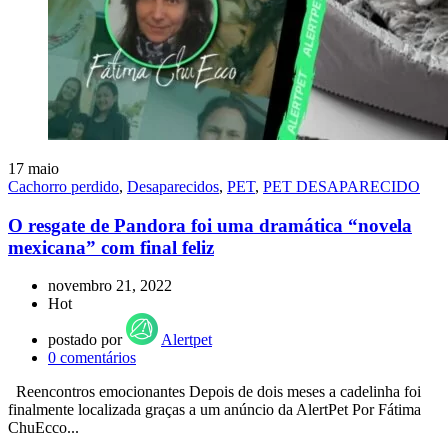
17
maio
Cachorro perdido
,
Desaparecidos
,
PET
,
PET DESAPARECIDO
O resgate de Pandora foi uma dramática “novela
mexicana” com final feliz
novembro 21, 2022
Hot
postado por
Alertpet
0
comentários
Reencontros emocionantes Depois de dois meses a cadelinha foi
finalmente localizada graças a um anúncio da AlertPet Por Fátima
ChuEcco...