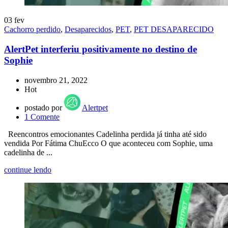
03
fev
Cachorro perdido
,
Desaparecidos
,
PET
,
PET DESAPARECIDO
AlertPet interferiu positivamente no destino de
Sophie
novembro 21, 2022
Hot
postado por
Alertpet
1
Comente
Reencontros emocionantes Cadelinha perdida já tinha até sido
vendida Por Fátima ChuEcco O que aconteceu com Sophie, uma
cadelinha de ...
continue lendo