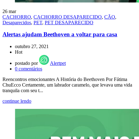
26
mar
CACHORRO
,
CACHORRO DESAPARECIDO
,
CÃO
,
Desaparecidos
,
PET
,
PET DESAPARECIDO
Alertas ajudam Beethoven a voltar para casa
outubro 27, 2021
Hot
postado por
Alertpet
0
comentários
Reencontros emocionantes A História do Beethoven Por Fátima
ChuEcco Certamente, um labrador caramelo, que levava uma vida
tranquila com seu t...
continue lendo