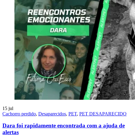
15
jul
Cachorro perdido
,
Desaparecidos
,
PET
,
PET DESAPARECIDO
Dara foi rapidamente encontrada com a ajuda de
alertas