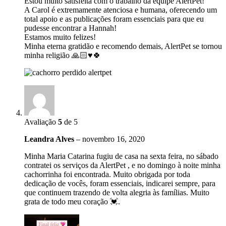
Estou muito satisfeita com o trabalho da equipe AlertPet!
A Carol é extremamente atenciosa e humana, oferecendo um
total apoio e as publicações foram essenciais para que eu
pudesse encontrar a Hannah!
Estamos muito felizes!
Minha eterna gratidão e recomendo demais, AlertPet se tornou
minha religião 🙏🏻♥️🍀
Avaliação
5
de 5
Leandra Alves
–
novembro 16, 2020
Minha Maria Catarina fugiu de casa na sexta feira, no sábado
contratei os serviços da AlertPet , e no domingo à noite minha
cachorrinha foi encontrada. Muito obrigada por toda
dedicação de vocês, foram essenciais, indicarei sempre, para
que continuem trazendo de volta alegria às famílias. Muito
grata de todo meu coração 💓.