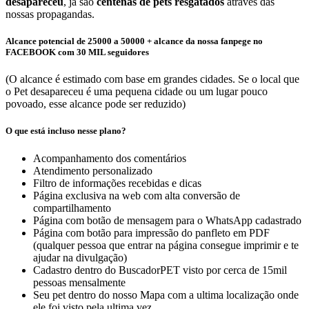
desapareceu
, já são
centenas de pets resgatados
através das
nossas propagandas.
Alcance potencial de 25000 a 50000 + alcance da nossa fanpege no
FACEBOOK com 30 MIL seguidores
(O alcance é estimado com base em grandes cidades. Se o local que
o Pet desapareceu é uma pequena cidade ou um lugar pouco
povoado, esse alcance pode ser reduzido)
O que está incluso nesse plano?
Acompanhamento dos comentários
Atendimento personalizado
Filtro de informações recebidas e dicas
Página exclusiva na web com alta conversão de
compartilhamento
Página com botão de mensagem para o WhatsApp cadastrado
Página com botão para impressão do panfleto em PDF
(qualquer pessoa que entrar na página consegue imprimir e te
ajudar na divulgação)
Cadastro dentro do BuscadorPET visto por cerca de 15mil
pessoas mensalmente
Seu pet dentro do nosso Mapa com a ultima localização onde
ele foi visto pela ultima vez