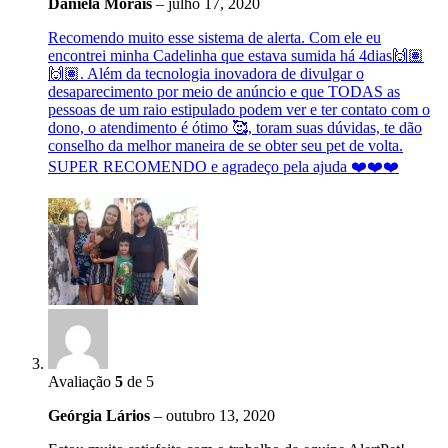
Daniela Morais
–
julho 17, 2020
Recomendo muito esse sistema de alerta. Com ele eu
encontrei minha Cadelinha que estava sumida há 4dias🙌🏽
🙌🏽. Além da tecnologia inovadora de divulgar o
desaparecimento por meio de anúncio e que TODAS as
pessoas de um raio estipulado podem ver e ter contato com o
dono, o atendimento é ótimo 🥰, toram suas dúvidas, te dão
conselho da melhor maneira de se obter seu pet de volta.
SUPER RECOMENDO e agradeço pela ajuda ❤️❤️❤️
Avaliação
5
de 5
Geórgia Lários
–
outubro 13, 2020