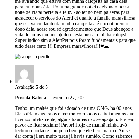
me avisando que estava com minha calopsita na casa dela
para eu ir buscá-la. Foi uma grande notícia deixando nossa
noite de Natal perfeita e feliz.Nao tenho nem palavras para
agradecer o serviços do AlertPet quanto à família maravilhosa
que estava cuidando da minha calopsita até encontrarem o
dono dela, nossa sou só agradecimentos que Deus abençoe a
vida de todos que me ajudou nesta busca à minha calopsita.
Super indico sim a AlertPet pois foram fundamentais para que
tudo desse certo!!!! Empresa maravilhosa!!!❤🙏
Avaliação
5
de 5
Priscila Batista
–
fevereiro 27, 2021
Tenho um maltês que foi adotado de uma ONG, há 06 anos.
Ele sofria maus tratos e mesmo com todos os tratamentos que
fizemos infelizmente, alguns traumas não se apagam. Ele tem
pavor de ficar sozinho! Pavor! Hoje de manhã minha avó
fechou o portão e não percebeu que ele ficou na rua. Ao se
dar conta já era muito tarde já havia sumido. Como sabemos