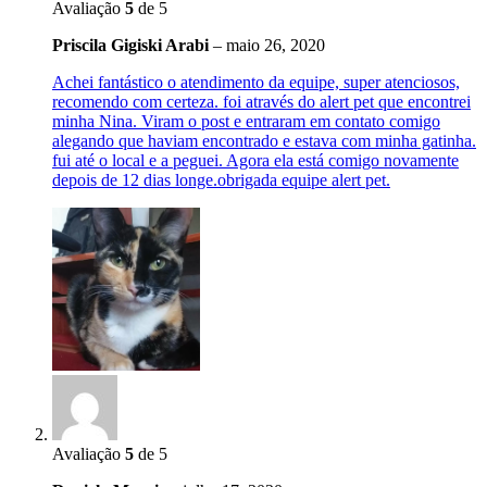
Avaliação
5
de 5
Priscila Gigiski Arabi
–
maio 26, 2020
Achei fantástico o atendimento da equipe, super atenciosos,
recomendo com certeza. foi através do alert pet que encontrei
minha Nina. Viram o post e entraram em contato comigo
alegando que haviam encontrado e estava com minha gatinha.
fui até o local e a peguei. Agora ela está comigo novamente
depois de 12 dias longe.obrigada equipe alert pet.
Avaliação
5
de 5