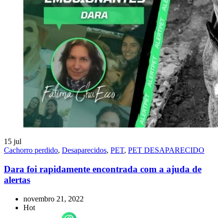
15
jul
Cachorro perdido
,
Desaparecidos
,
PET
,
PET DESAPARECIDO
Dara foi rapidamente encontrada com a ajuda de
alertas
novembro 21, 2022
Hot