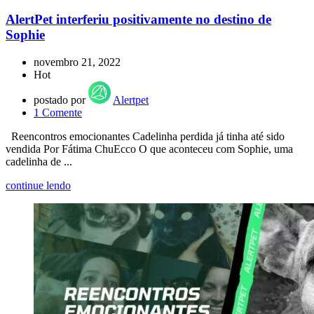
AlertPet interferiu positivamente no destino de
Sophie
novembro 21, 2022
Hot
postado por
Alertpet
1
Comente
Reencontros emocionantes Cadelinha perdida já tinha até sido
vendida Por Fátima ChuEcco O que aconteceu com Sophie, uma
cadelinha de ...
continue lendo