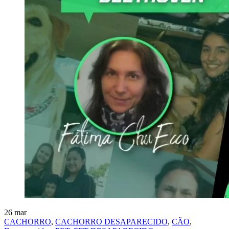
26
mar
CACHORRO
,
CACHORRO DESAPARECIDO
,
CÃO
,