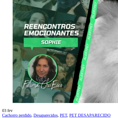
03
fev
Cachorro perdido
,
Desaparecidos
,
PET
,
PET DESAPARECIDO