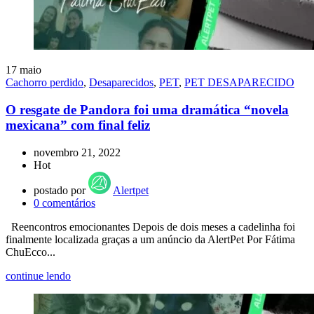
17
maio
Cachorro perdido
,
Desaparecidos
,
PET
,
PET DESAPARECIDO
O resgate de Pandora foi uma dramática “novela
mexicana” com final feliz
novembro 21, 2022
Hot
postado por
Alertpet
0
comentários
Reencontros emocionantes Depois de dois meses a cadelinha foi
finalmente localizada graças a um anúncio da AlertPet Por Fátima
ChuEcco...
continue lendo