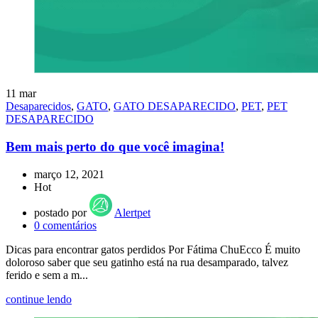
11
mar
Desaparecidos
,
GATO
,
GATO DESAPARECIDO
,
PET
,
PET
DESAPARECIDO
Bem mais perto do que você imagina!
março 12, 2021
Hot
postado por
Alertpet
0
comentários
Dicas para encontrar gatos perdidos Por Fátima ChuEcco É muito
doloroso saber que seu gatinho está na rua desamparado, talvez
ferido e sem a m...
continue lendo