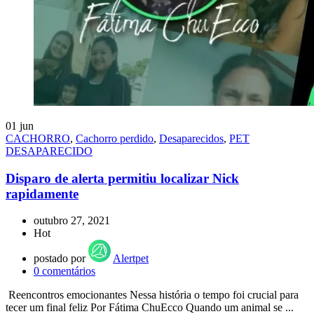
01
jun
CACHORRO
,
Cachorro perdido
,
Desaparecidos
,
PET
DESAPARECIDO
Disparo de alerta permitiu localizar Nick
rapidamente
outubro 27, 2021
Hot
postado por
Alertpet
0
comentários
Reencontros emocionantes Nessa história o tempo foi crucial para
tecer um final feliz Por Fátima ChuEcco Quando um animal se ...