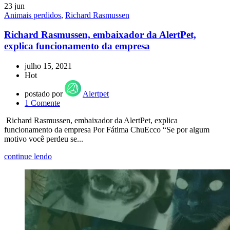
23
jun
Animais perdidos
,
Richard Rasmussen
Richard Rasmussen, embaixador da AlertPet,
explica funcionamento da empresa
julho 15, 2021
Hot
postado por
Alertpet
1
Comente
Richard Rasmussen, embaixador da AlertPet, explica
funcionamento da empresa Por Fátima ChuEcco “Se por algum
motivo você perdeu se...
continue lendo