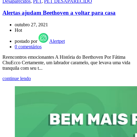
Desaparecidos
,
PET
,
PET DESAPARECIDO
Alertas ajudam Beethoven a voltar para casa
outubro 27, 2021
Hot
postado por
Alertpet
0
comentários
Reencontros emocionantes A História do Beethoven Por Fátima
ChuEcco Certamente, um labrador caramelo, que levava uma vida
tranquila com seu t...
continue lendo