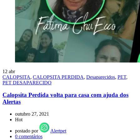
12
abr
CALOPSITA
,
CALOPSITA PERDIDA
,
Desaparecidos
,
PET
,
PET DESAPARECIDO
Calopsita Perdida volta para casa com ajuda dos
Alertas
outubro 27, 2021
Hot
postado por
Alertpet
0
comentários