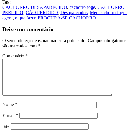
Tag:
CACHORRO DESAPARECIDO
,
cachorro foge
,
CACHORRO
PERDIDO
,
CÃO PERDIDO
,
Desaparecidos
,
Meu cachorro fugiu
agora
,
o que fazer
,
PROCURA-SE CACHORRO
Deixe um comentário
O seu endereço de e-mail não será publicado.
Campos obrigatórios
são marcados com
*
Comentário
*
Nome
*
E-mail
*
Site