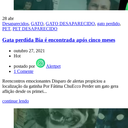
28
abr
Desaparecidos
,
GATO
,
GATO DESAPARECIDO
,
gato perdido
,
PET
,
PET DESAPARECIDO
Gata perdida Bia é encontrada após cinco meses
outubro 27, 2021
Hot
postado por
Alertpet
1
Comente
Reencontros emocionantes Disparo de alertas propiciou a
localização da gatinha Por Fátima ChuEcco Perder um gato gera
aflição desde os primei...
continue lendo