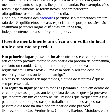
A distância que os cães perdidos percorrem depende em grande
medida do quanto suas patas lhe permitem andar. Por exemplo, cães
fortes, especialmente se forem novos, podem percorrer
oito quilômetros ou mais em um único dia.
Contudo, a maioria dos
cachorros
perdidos são recuperados em um
raio de três quilômetros de casa, especialmente porque os cães não
costumam percorrer largas distâncias em linha reta,
independentemente da sua força ou rapidez.
Desenhe mentalmente um círculo em volta do local
onde o seu cão se perdeu.
Em primeiro lugar
pense nos
locais
dentro desse círculo para onde
seu cachorro provavelmente se deslocaria em procura de companhia,
conforto ou comida. Um jardim ou um parque onde vá
regularmente? Uma escola? Uma casa onde o seu cão costume
receber guloseimas ou tenha um amigo?
No caso de cachorros desaparecidos, a ajuda de terceiros é quase
sempre essencial.
Em segundo lugar
pense em todas as
pessoas
que vivem dentro do
círculo, pessoas que passam tempo fora de casa e que seja provável
que reparem em um cachorro na rua. Pessoas que frequentam a rua
para ir ao trabalho, pessoas que trabalham na rua, essas pessoas
passam o dia todo na rua e podem ficar de olho pra você
(Entregador de Gás, Verdureiros, Carteiros, lixeiros, Motoboy, etc.).