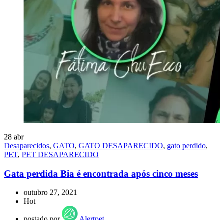
28
abr
Desaparecidos
,
GATO
,
GATO DESAPARECIDO
,
gato perdido
,
PET
,
PET DESAPARECIDO
Gata perdida Bia é encontrada após cinco meses
outubro 27, 2021
Hot
postado por
Alertpet