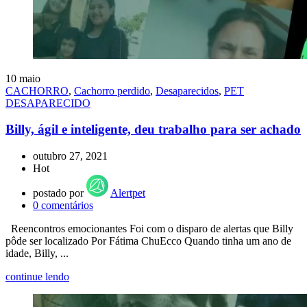
10
maio
CACHORRO
,
Cachorro perdido
,
Desaparecidos
,
PET
DESAPARECIDO
Billy, ágil e inteligente, deu trabalho para ser achado
outubro 27, 2021
Hot
postado por
Alertpet
0
comentários
Reencontros emocionantes Foi com o disparo de alertas que Billy
pôde ser localizado Por Fátima ChuEcco Quando tinha um ano de
idade, Billy, ...
continue lendo