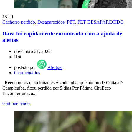
15
jul
Cachorro perdido
,
Desaparecidos
,
PET
,
PET DESAPARECIDO
Dara foi rapidamente encontrada com a ajuda de
alertas
novembro 21, 2022
Hot
postado por
Alertpet
0
comentários
Reencontros emocionantes A cadelinha, que andou de Cotia até
Carapicuíba, ficou perdida por 5 dias Por Fátima ChuEcco
Encontrar um ca...
continue lendo