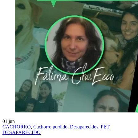
01
jun
CACHORRO
,
Cachorro perdido
,
Desaparecidos
,
PET
DESAPARECIDO