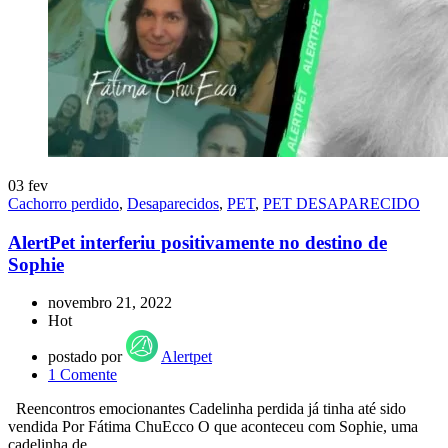
03
fev
Cachorro perdido
,
Desaparecidos
,
PET
,
PET DESAPARECIDO
AlertPet interferiu positivamente no destino de
Sophie
novembro 21, 2022
Hot
postado por
Alertpet
1
Comente
Reencontros emocionantes Cadelinha perdida já tinha até sido
vendida Por Fátima ChuEcco O que aconteceu com Sophie, uma
cadelinha de ...