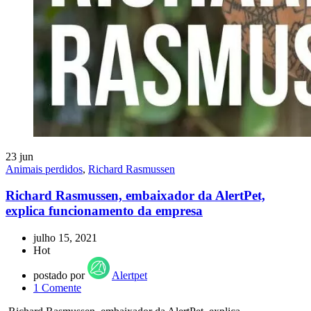
23
jun
Animais perdidos
,
Richard Rasmussen
Richard Rasmussen, embaixador da AlertPet,
explica funcionamento da empresa
julho 15, 2021
Hot
postado por
Alertpet
1
Comente