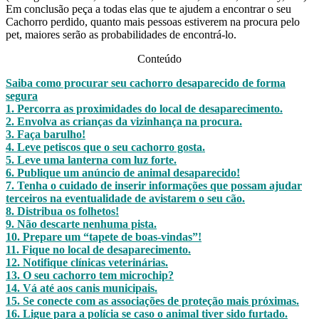
Em conclusão peça a todas elas que te ajudem a encontrar o seu
Cachorro perdido, quanto mais pessoas estiverem na procura pelo
pet, maiores serão as probabilidades de encontrá-lo.
Conteúdo
Saiba como procurar seu cachorro desaparecido de forma
segura
1. Percorra as proximidades do local de desaparecimento.
2. Envolva as crianças da vizinhança na procura.
3. Faça barulho!
4. Leve petiscos que o seu cachorro gosta.
5. Leve uma lanterna com luz forte.
6. Publique um anúncio de animal desaparecido!
7. Tenha o cuidado de inserir informações que possam ajudar
terceiros na eventualidade de avistarem o seu cão.
8. Distribua os folhetos!
9. Não descarte nenhuma pista.
10. Prepare um “tapete de boas-vindas”!
11. Fique no local de desaparecimento.
12. Notifique clínicas veterinárias.
13. O seu cachorro tem microchip?
14. Vá até aos canis municipais.
15. Se conecte com as associações de proteção mais próximas.
16. Ligue para a polícia se caso o animal tiver sido furtado.