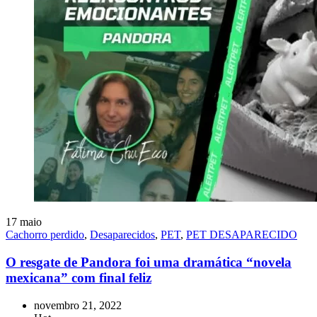
17
maio
Cachorro perdido
,
Desaparecidos
,
PET
,
PET DESAPARECIDO
O resgate de Pandora foi uma dramática “novela
mexicana” com final feliz
novembro 21, 2022