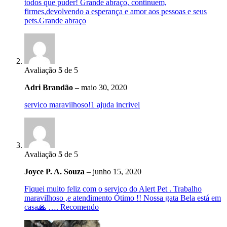
todos que puder! Grande abraço, continuem,
firmes,devolvendo a esperança e amor aos pessoas e seus
pets.Grande abraço
Avaliação
5
de 5
Adri Brandão
–
maio 30, 2020
servico maravilhoso!1 ajuda incrivel
Avaliação
5
de 5
Joyce P. A. Souza
–
junho 15, 2020
Fiquei muito feliz com o serviço do Alert Pet . Trabalho
maravilhoso ,e atendimento Ótimo !! Nossa gata Bela está em
casa🙏 …. Recomendo