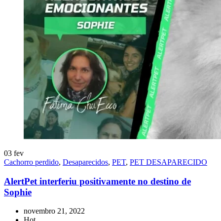
03
fev
Cachorro perdido
,
Desaparecidos
,
PET
,
PET DESAPARECIDO
AlertPet interferiu positivamente no destino de
Sophie
novembro 21, 2022
Hot