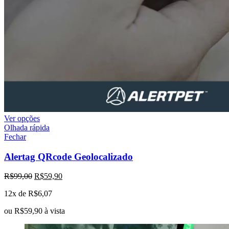
Ver opções
Olhada rápida
Fechar
Alertag QRcode Geolocalizado
R$
99,00
R$
59,90
12x de
R$
6,07
ou
R$
59,90
à vista