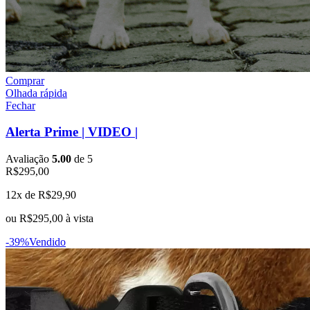
Comprar
Olhada rápida
Fechar
Alerta Prime | VIDEO |
Avaliação
5.00
de 5
R$
295,00
12x de
R$
29,90
ou
R$
295,00
à vista
-39%
Vendido