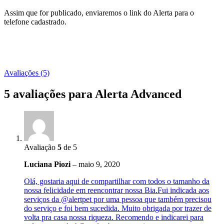
Assim que for publicado, enviaremos o link do Alerta para o
telefone cadastrado.
Avaliações (5)
5 avaliações para
Alerta Advanced
Avaliação
5
de 5
Luciana Piozi
–
maio 9, 2020
Olá, gostaria aqui de compartilhar com todos o tamanho da
nossa felicidade em reencontrar nossa Bia.Fui indicada aos
serviços da @alertpet por uma pessoa que também precisou
do serviço e foi bem sucedida. Muito obrigada por trazer de
volta pra casa nossa riqueza. Recomendo e indicarei para