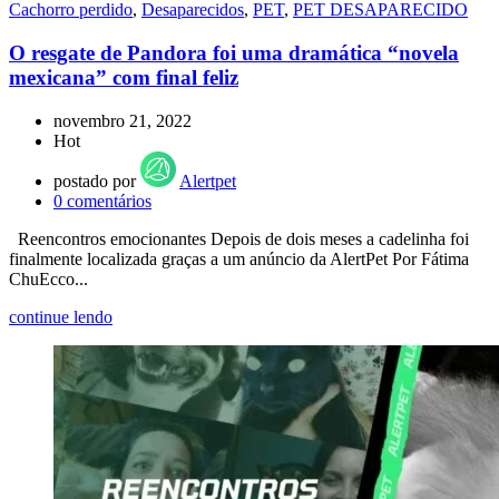
Cachorro perdido
,
Desaparecidos
,
PET
,
PET DESAPARECIDO
O resgate de Pandora foi uma dramática “novela
mexicana” com final feliz
novembro 21, 2022
Hot
postado por
Alertpet
0
comentários
Reencontros emocionantes Depois de dois meses a cadelinha foi
finalmente localizada graças a um anúncio da AlertPet Por Fátima
ChuEcco...
continue lendo