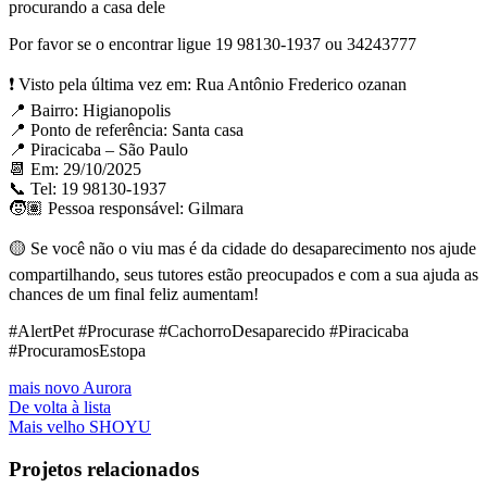
procurando a casa dele
Por favor se o encontrar ligue 19 98130-1937 ou 34243777
❗ Visto pela última vez em: Rua Antônio Frederico ozanan ⁣⁣
📍 Bairro: Higianopolis ⁣⁣
📍 Ponto de referência: Santa casa⁣⁣
📍 Piracicaba – São Paulo
📆 Em: 29/10/2025
📞 Tel: 19 98130-1937
🧒🏽 Pessoa responsável: Gilmara
🟡 Se você não o viu mas é da cidade do desaparecimento nos ajude
compartilhando, seus tutores estão preocupados e com a sua ajuda as
chances de um final feliz aumentam!
#AlertPet #Procurase #CachorroDesaparecido #Piracicaba
#ProcuramosEstopa
mais novo
Aurora
De volta à lista
Mais velho
SHOYU
Projetos relacionados