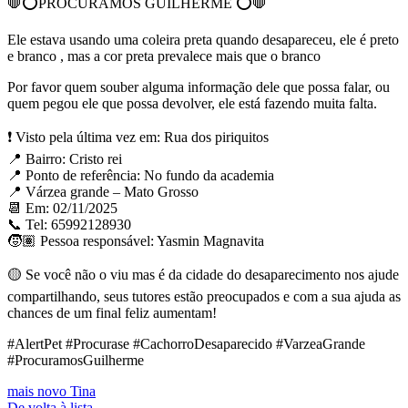
🛑⭕PROCURAMOS GUILHERME ⭕🛑
Ele estava usando uma coleira preta quando desapareceu, ele é preto
e branco , mas a cor preta prevalece mais que o branco
Por favor quem souber alguma informação dele que possa falar, ou
quem pegou ele que possa devolver, ele está fazendo muita falta.
❗ Visto pela última vez em: Rua dos piriquitos⁣⁣
📍 Bairro: Cristo rei ⁣⁣
📍 Ponto de referência: No fundo da academia ⁣⁣
📍 Várzea grande – Mato Grosso
📆 Em: 02/11/2025
📞 Tel: 65992128930
🧒🏽 Pessoa responsável: Yasmin Magnavita
🟡 Se você não o viu mas é da cidade do desaparecimento nos ajude
compartilhando, seus tutores estão preocupados e com a sua ajuda as
chances de um final feliz aumentam!
#AlertPet #Procurase #CachorroDesaparecido #VarzeaGrande
#ProcuramosGuilherme
mais novo
Tina
De volta à lista