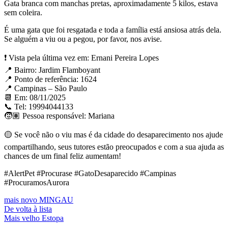
Gata branca com manchas pretas, aproximadamente 5 kilos, estava
sem coleira.
É uma gata que foi resgatada e toda a família está ansiosa atrás dela.
Se alguém a viu ou a pegou, por favor, nos avise.
❗ Vista pela última vez em: Ernani Pereira Lopes⁣⁣
📍 Bairro: Jardim Flamboyant⁣⁣
📍 Ponto de referência: 1624⁣⁣
📍 Campinas – São Paulo
📆 Em: 08/11/2025
📞 Tel: 19994044133
🧒🏽 Pessoa responsável: Mariana
🟡 Se você não o viu mas é da cidade do desaparecimento nos ajude
compartilhando, seus tutores estão preocupados e com a sua ajuda as
chances de um final feliz aumentam!
#AlertPet #Procurase #GatoDesaparecido #Campinas
#ProcuramosAurora
mais novo
MINGAU
De volta à lista
Mais velho
Estopa