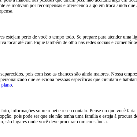
ente se motivam por recompensas e oferecendo algo em troca ainda que
mpensa.
s estejam perto de você o tempo todo. Se prepare para atender uma ligaç
tiva tocar até cair. Fique também de olho nas redes sociais e comentári
esaparecidos, pois com isso as chances são ainda maiores. Nossa empre
 personalizado que seleciona pessoas específicas que circulam e habita
 plano
.
 foto, informações sobre o pet e o seu contato. Pense no que você fari
ção, pois pode ser que ele não tenha uma família e esteja à procura de
to, são lugares onde você deve procurar com constância.