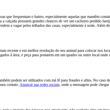
s que frequentam o bairro, especialmente aquelas que mantêm contato v
ra a calçada possuem grandes chances de ver um cachorro perdido fareja
 tendem a vagar pelos telhados das casas, especialmente à noite. Além d
o mais recente e em melhor resolução do seu animal para colocar nos l
s ligados à área, e peça para postarem em um quadro ou outro local ond
e também podem ser utilizados com má fé para fraudes e afins. No caso
para contato.
Anuncie nas redes sociais
, onde a mensagem pode chegar a
 pois a maioria das pessoas que amam pets, não aceitaria algo em troca