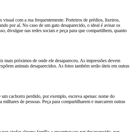
isual com a rua frequentemente. Porteiros de prédios, lixeiros,
ndo por aí. No caso de um gato desaparecido, o ideal é avisar os
isso, divulgue nas redes sociais e peça para que compartilhem, quanto
ocais mais próximos de onde ele desapareceu. As impressões devem
e expõem animais desaparecidos. As fotos também serão úteis em outras
 de um cachorro perdido, por exemplo, escreva apenas: nome do
 milhares de pessoas. Peça para compartilharem e marcarem outras
 por ajudar alguma família a encontrar seu pet desaparecido, por