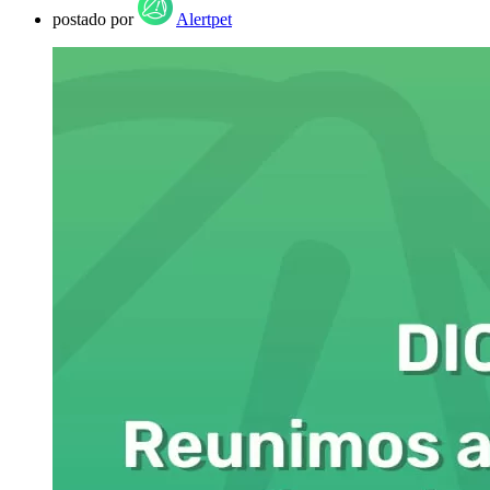
postado por
Alertpet