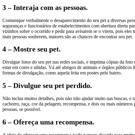
3 – Interaja com as pessoas.
Comunique verbalmente o desaparecimento do seu pet a diversas pessoa
seguranças e funcionários de estabelecimentos com abertura direta pa
vizinhos sobre o ocorrido e pedir para avisarem se o virem, pois eles
mais pessoas souberem, maiores são as chances de encontrar seu pet.
4 – Mostre seu pet.
Divulgue fotos do seu pet nas redes sociais, e imprima cópias da fot
estar em cores e nítidas. Vá até abrigos de animais e órgãos público
formas de divulgação, como aquela feita em postes pelo bairro.
5 – Divulgue seu pet perdido.
Não inclua muitos detalhes, pois não irão ajudar muito nas buscas, 
cachorro, raça, cor da pelagem, recompensa, e dois ou mais números 
pessoas, se possível.
6 – Ofereça uma recompensa.
A ideia de oferecer uma recompensa pode parecer absurda para muitos,