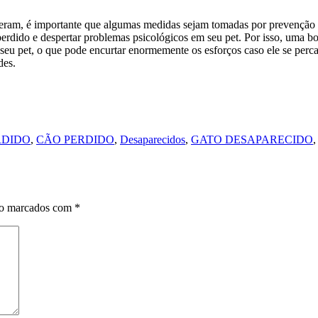
eram, é importante que algumas medidas sejam tomadas por prevenção 
 perdido e despertar problemas psicológicos em seu pet. Por isso, uma b
 seu pet, o que pode encurtar enormemente os esforços caso ele se per
des.
RDIDO
,
CÃO PERDIDO
,
Desaparecidos
,
GATO DESAPARECIDO
ão marcados com
*