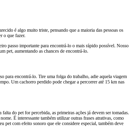
recido é algo muito triste, pensando que a maioria das pessoas os
 o que fazer.
iro passo importante para encontrá-lo o mais rápido possível. Nosso
e um pet, aumentando as chances de encontrá-lo.
o para encontrá-lo. Tire uma folga do trabalho, adie aquela viagem
 tempo. Um cachorro perdido pode chegar a percorrer até 15 km nas
alta do pet for percebida, as primeiras ações já devem ser tomadas.
ome. É interessante também utilizar outras frases atrativas, como
 seu pet com efeito sonoro que ele considere especial, também deve