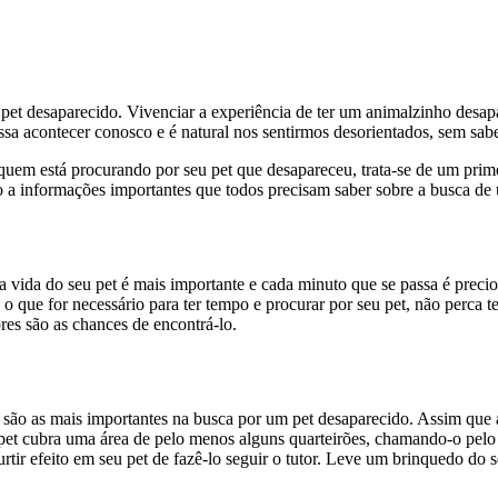
pet desaparecido. Vivenciar a experiência de ter um animalzinho desapa
 acontecer conosco e é natural nos sentirmos desorientados, sem saber
quem está procurando por seu pet que desapareceu, trata-se de um prime
esso a informações importantes que todos precisam saber sobre a busca d
ida do seu pet é mais importante e cada minuto que se passa é precios
 o que for necessário para ter tempo e procurar por seu pet, não perca
res são as chances de encontrá-lo.
ão as mais importantes na busca por um pet desaparecido. Assim que a f
pet cubra uma área de pelo menos alguns quarteirões, chamando-o pelo n
rtir efeito em seu pet de fazê-lo seguir o tutor. Leve um brinquedo do