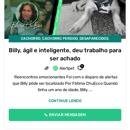
,
,
,
CACHORRO
CACHORRO PERDIDO
DESAPARECIDOS
PET DESAPARECIDO
Billy, ágil e inteligente, deu trabalho para
ser achado
0
Alertpet
Reencontros emocionantes Foi com o disparo de alertas
que Billy pôde ser localizado Por Fátima ChuEcco Quando
tinha um ano de idade, Billy, ...
CONTINUE LENDO
📞 ENVIAR MENSAGEM