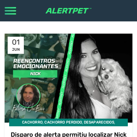
01
JUN
,
,
,
CACHORRO
CACHORRO PERDIDO
DESAPARECIDOS
PET DESAPARECIDO
Disparo de alerta permitiu localizar Nick