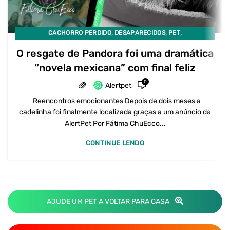
,
,
,
CACHORRO PERDIDO
DESAPARECIDOS
PET
PET DESAPARECIDO
O resgate de Pandora foi uma dramática
“novela mexicana” com final feliz
0
Alertpet
Reencontros emocionantes Depois de dois meses a
cadelinha foi finalmente localizada graças a um anúncio da
AlertPet Por Fátima ChuEcco...
CONTINUE LENDO
AJUDE UM PET A VOLTAR PARA CASA