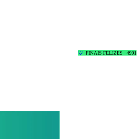
🤍
FINAIS FELIZES +4991