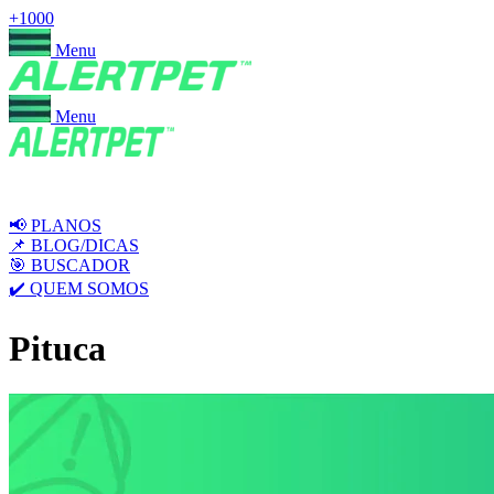
+1000
Menu
Menu
📢 PLANOS
📌 BLOG/DICAS
🎯 BUSCADOR
✔️ QUEM SOMOS
Pituca