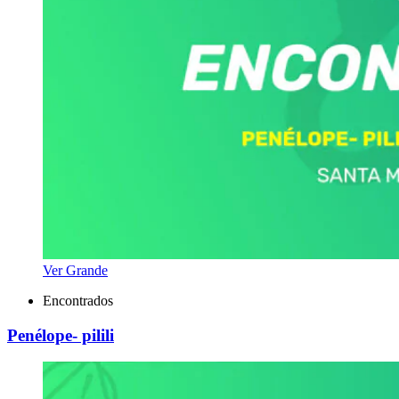
Ver Grande
Encontrados
Penélope- pilili